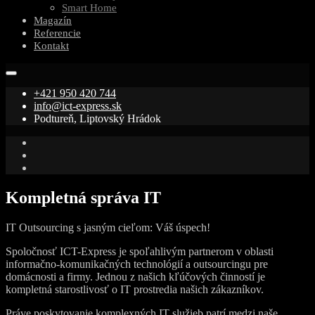
Smart Home
Magazín
Referencie
Kontakt
+421 950 420 744
info@ict-express.sk
Podtureň, Liptovský Hrádok
Kompletná správa IT
IT Outsourcing s jasným cieľom: Váš úspech!
Spoločnosť ICT-Express je spoľahlivým partnerom v oblasti
informačno-komunikačných technológií a outsourcingu pre
domácnosti a firmy. Jednou z našich kľúčových činností je
kompletná starostlivosť o IT prostredia našich zákazníkov.
Práve poskytovanie komplexných IT služieb patrí medzi naše