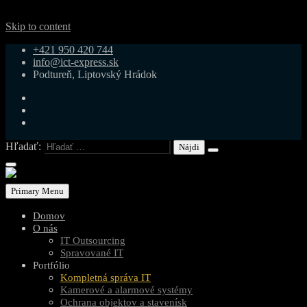
Skip to content
+421 950 420 744
info@ict-express.sk
Podtureň, Liptovský Hrádok
Hľadať:
Primary Menu
Domov
O nás
IT Outsourcing
Spravované IT
Portfólio
Kompletná správa IT
Kamerové a alarmové systémy
Ochrana objektov a stavenísk