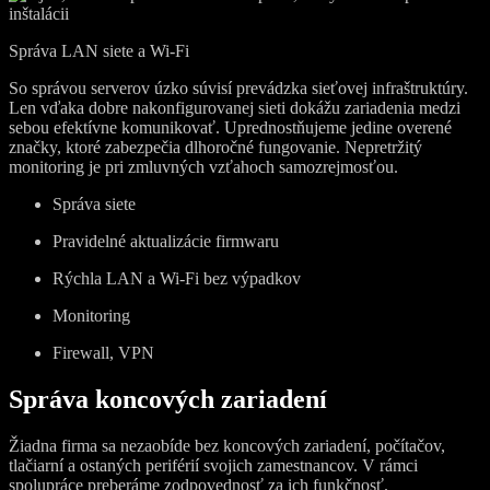
Správa LAN siete a Wi-Fi
So správou serverov úzko súvisí prevádzka sieťovej infraštruktúry.
Len vďaka dobre nakonfigurovanej sieti dokážu zariadenia medzi
sebou efektívne komunikovať. Uprednostňujeme jedine overené
značky, ktoré zabezpečia dlhoročné fungovanie. Nepretržitý
monitoring je pri zmluvných vzťahoch samozrejmosťou.
Správa siete
Pravidelné aktualizácie firmwaru
Rýchla LAN a Wi-Fi bez výpadkov
Monitoring
Firewall, VPN
Správa koncových zariadení
Žiadna firma sa nezaobíde bez koncových zariadení, počítačov,
tlačiarní a ostaných periférií svojich zamestnancov. V rámci
spolupráce preberáme zodpovednosť za ich funkčnosť.