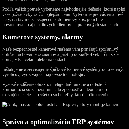
Podľa vašich potrieb vyberieme najvhodnejšie riešenie, ktoré naplní
vaše požiadavky za čo najlepšiu cenu. Vytvoríme pre vás emailové
účty, nastavíme zabezpečenie, doménový kôš, potrebné
presmerovania aj emailových klientov na pracovných staniciach.
Kamerové systémy, alarmy
Naše bezpečnostné kamerové riešenia vám prinášajú spoľahlivý
dohľad, uchovanie záznamov a prístup odkiaľkoľvek – či už ste
doma, v kancelárii alebo na cestách.
Inštalujeme a servisujeme špičkové kamerové systémy od overených
výrobcov, využívajúce najnovšie technológie.
Vysoké rozlíšenie obrazu, inteligentné funkcie a odladená
konfigurácia so zameraním na bezpečnosť a integráciu do
existujúcej siete – to všetko sú benefity, ktoré určite oceníte.
Správa a optimalizácia ERP systémov